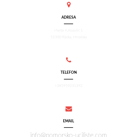
ADRESA
Marije K.Kozulić 1
51000 Rijeka, Hrvatska
TELEFON
+385959231392
EMAIL
info@pomorsko-uciliste.com