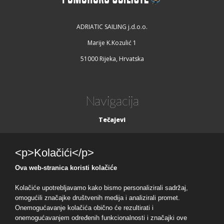
ADRIATIC SAILING j.d.o.o.
Marije K.Kozulić 1
51000 Rijeka, Hrvatska
Navigacija
Tečajevi
Kontakt
<p>Kolačići</p>
Ova web-stranica koristi kolačiće
Ostalo
Kolačiće upotrebljavamo kako bismo personalizirali sadržaj,
Politika privatnosti
omogućili značajke društvenih medija i analizirali promet.
Onemogućavanje kolačića obično će rezultirati i
Uvjeti korištenja
onemogućavanjem određenih funkcionalnosti i značajki ove